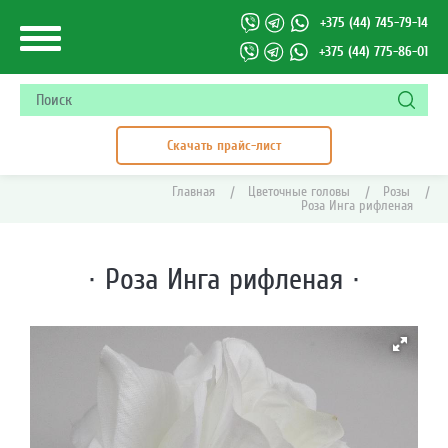
+375 (44) 745-79-14
+375 (44) 775-86-01
Скачать прайс-лист
Главная
|
Цветочные головы
|
Розы
|
Роза Инга рифленая
·
Роза Инга рифленая
·