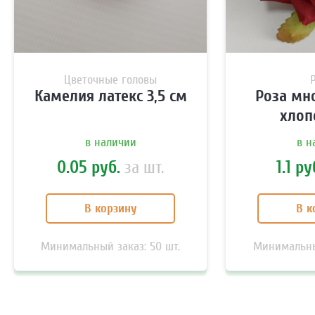
· Заказать звонок ·
· Внимание ·
Цветочные головы
В связи с изменением курса актуальные цены уточняйте
Камелия латекс 3,5 см
Роза мн
у менеджеров!
хлопо
С
политикой конфиденциальности
согласен *
в наличии
в н
Отправить
0.05 руб.
за шт.
1.1 ру
В корзину
В к
Минимальный заказ:
50
шт.
Минимальны