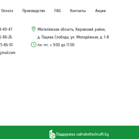
Оплата
Производство
FAQ
Контакты
Акции
69-40-47
Могилёвская область, Кировский район,
75-86-26
д. Пацева Слобода, ул. Молодёжная, д. 1-А
75-86-01
пн.-пт.: с 9.00 до 17.00
gmail.com
Поддержка сайта
beltechsoft.by