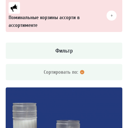
Подробности уточняйте у менеджера по телефону
Поминальные корзины ассорти в
ассортименте
Поминальная ассорти - набор ритуальных корзин в
ассортименте.
Фильтр
Артикул 103
Артикул 105
Сортировать по:
Цена
Наличие
Цена по возрастанию
Цена по убыванию
Обновлению
Высота