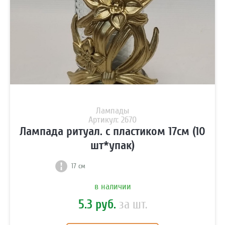
Лампады
Артикул: 2670
Лампада ритуал. с пластиком 17см (10
шт*упак)
· Заказать звонок ·
17 см
в наличии
5.3 руб.
за шт.
· Внимание ·