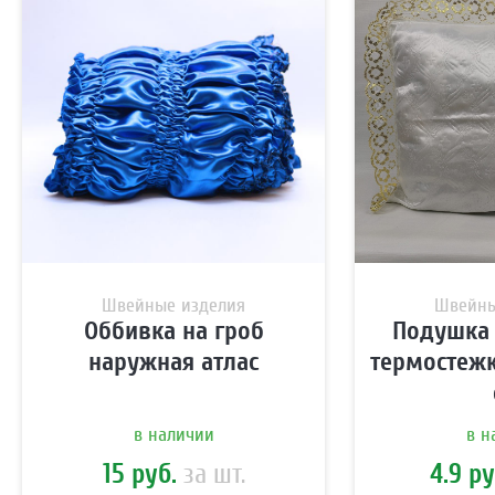
· Заказать звонок ·
· Внимание ·
В связи с изменением курса актуальные цены уточняйте
у менеджеров!
Швейные изделия
Швейны
С
политикой конфиденциальности
согласен *
Оббивка на гроб
Подушка 
Отправить
наружная атлас
термостежк
в наличии
в н
15 руб.
за шт.
4.9 ру